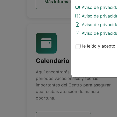
Más Información
Aviso de privaci
Aviso de privacid
Aviso de privacid
Aviso de privacid
He leído y acepto 
Calendario
Aquí encontrarás los días inhábiles,
periodos vacacionales y fechas
importantes del Centro para asegurar
que recibas atención de manera
oportuna.