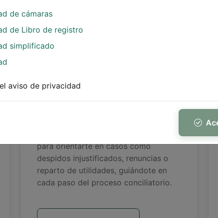
Más Información
dad de cámaras
ad de Libro de registro
ad simplificado
ad
el aviso de privacidad
Asesoría
Ace
Brindamos asesoría jurídica gratuita
para orientarte en casos como
despidos injustificados, renuncias o
reparto de utilidades, guiándote en
cada paso del proceso conciliatorio.