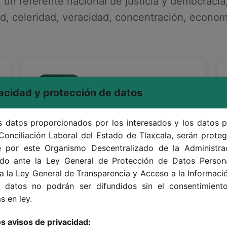
r un referente nacional de justicia y democracia,
d, celeridad, veracidad, concentración, economí
acidad y protección de datos
os datos proporcionados por los interesados y los datos 
Solicitudes
Conciliación Laboral del Estado de Tlaxcala, serán proteg
 por este Organismo Descentralizado de la Administrac
Asesoramiento experto para optimizar
do ante la Ley General de Protección de Datos Person
procesos y alcanzar conciliaciones
a la Ley General de Transparencia y Acceso a la Informaci
con las mejores metodologías legales.
 datos no podrán ser difundidos sin el consentimiento
s en ley.
s avisos de privacidad: