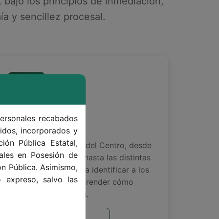
 bajo los principios de inmediación,
a y sencillez procesal.
personales recabados
Organigrama
idos, incorporados y
ión Pública Estatal,
Visualiza la jerarquía del Centro, desde
ales en Posesión de
la Dirección General hasta las distintas
ón Pública. Asimismo,
áreas operativas, para identificar a los
 expreso, salvo las
responsables y comprender cómo
estamos organizados.