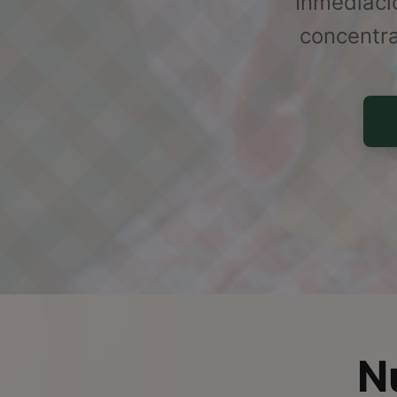
Inmediació
concentra
N