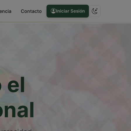
encia
Contacto
Iniciar Sesión
 el
onal