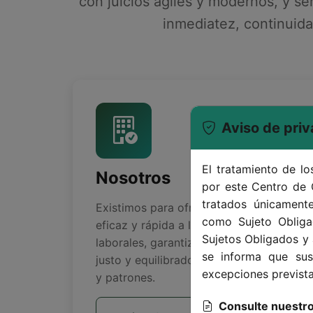
con juicios ágiles y modernos, y se
inmediatez, continuida
Aviso de priv
El tratamiento de l
Nosotros
por este Centro de 
tratados únicamente
Existimos para ofrecerte una solución
como Sujeto Obliga
eficaz y rápida a los conflictos
Sujetos Obligados y 
laborales, garantizando un proceso
se informa que sus
justo y equilibrado entre trabajadores
excepciones prevista
y patrones.
Consulte nuestro