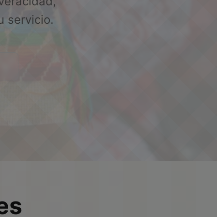
 veracidad,
 servicio.
es