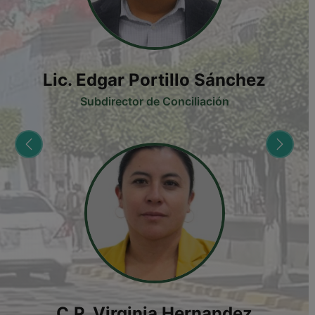
Lic. Edgar Portillo Sánchez
Subdirector de Conciliación
Anterior
Siguie
C.P. Virginia Hernandez